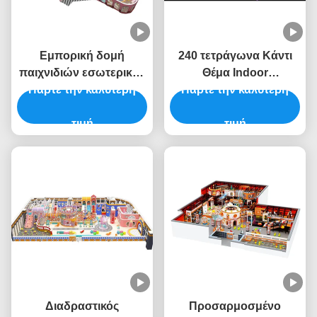
Εμπορική δομή
240 τετράγωνα Κάντι
παιχνιδιών εσωτερικού
Θέμα Indoor
χώρου Παιδικά παιδικά
Πάρτε την καλύτερη
Playground ODM Indoor
Πάρτε την καλύτερη
πάρκα Εσωτερικός
Playground έπιπλα
εξοπλισμός Ασφάλεια
τιμή
Unisex
τιμή
Διαδραστικός
Προσαρμοσμένο