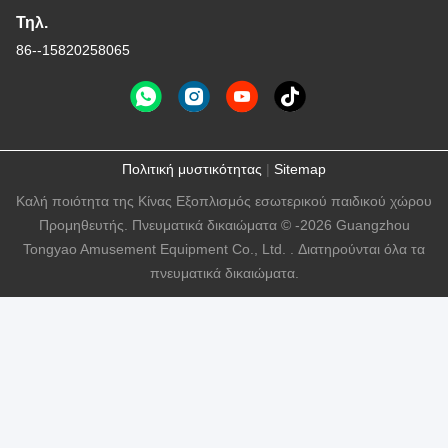
Τηλ.
86--15820258065
Πολιτική μυστικότητας
|
Sitemap
Καλή ποιότητα της Κίνας Εξοπλισμός εσωτερικού παιδικού χώρου
Προμηθευτής. Πνευματικά δικαιώματα © -2026 Guangzhou
Tongyao Amusement Equipment Co., Ltd. . Διατηρούνται όλα τα
πνευματικά δικαιώματα.