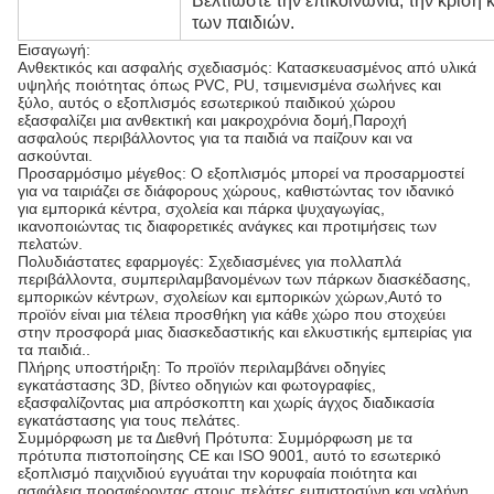
Βελτιώστε την επικοινωνία, την κρίση
των παιδιών.
Εισαγωγή:
Ανθεκτικός και ασφαλής σχεδιασμός: Κατασκευασμένος από υλικά
υψηλής ποιότητας όπως PVC, PU, τσιμενισμένα σωλήνες και
ξύλο, αυτός ο εξοπλισμός εσωτερικού παιδικού χώρου
εξασφαλίζει μια ανθεκτική και μακροχρόνια δομή,Παροχή
ασφαλούς περιβάλλοντος για τα παιδιά να παίζουν και να
ασκούνται.
Προσαρμόσιμο μέγεθος: Ο εξοπλισμός μπορεί να προσαρμοστεί
για να ταιριάζει σε διάφορους χώρους, καθιστώντας τον ιδανικό
για εμπορικά κέντρα, σχολεία και πάρκα ψυχαγωγίας,
ικανοποιώντας τις διαφορετικές ανάγκες και προτιμήσεις των
πελατών.
Πολυδιάστατες εφαρμογές: Σχεδιασμένες για πολλαπλά
περιβάλλοντα, συμπεριλαμβανομένων των πάρκων διασκέδασης,
εμπορικών κέντρων, σχολείων και εμπορικών χώρων,Αυτό το
προϊόν είναι μια τέλεια προσθήκη για κάθε χώρο που στοχεύει
στην προσφορά μιας διασκεδαστικής και ελκυστικής εμπειρίας για
τα παιδιά..
Πλήρης υποστήριξη: Το προϊόν περιλαμβάνει οδηγίες
εγκατάστασης 3D, βίντεο οδηγιών και φωτογραφίες,
εξασφαλίζοντας μια απρόσκοπτη και χωρίς άγχος διαδικασία
εγκατάστασης για τους πελάτες.
Συμμόρφωση με τα Διεθνή Πρότυπα: Συμμόρφωση με τα
πρότυπα πιστοποίησης CE και ISO 9001, αυτό το εσωτερικό
εξοπλισμό παιχνιδιού εγγυάται την κορυφαία ποιότητα και
ασφάλεια,προσφέροντας στους πελάτες εμπιστοσύνη και γαλήνη