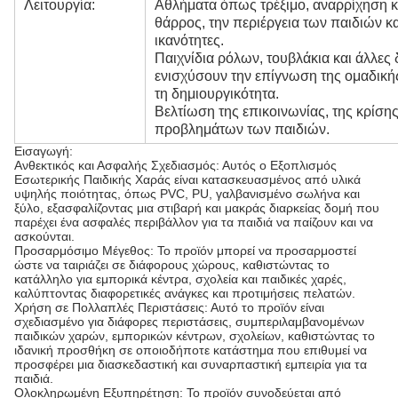
Λειτουργία:
Αθλήματα όπως τρέξιμο, αναρρίχηση 
θάρρος, την περιέργεια των παιδιών κα
ικανότητες.
Παιχνίδια ρόλων, τουβλάκια και άλλες
ενισχύσουν την επίγνωση της ομαδικής
τη δημιουργικότητα.
Βελτίωση της επικοινωνίας, της κρίσης
προβλημάτων των παιδιών.
Εισαγωγή:
Ανθεκτικός και Ασφαλής Σχεδιασμός: Αυτός ο Εξοπλισμός
Εσωτερικής Παιδικής Χαράς είναι κατασκευασμένος από υλικά
υψηλής ποιότητας, όπως PVC, PU, γαλβανισμένο σωλήνα και
ξύλο, εξασφαλίζοντας μια στιβαρή και μακράς διαρκείας δομή που
παρέχει ένα ασφαλές περιβάλλον για τα παιδιά να παίζουν και να
ασκούνται.
Προσαρμόσιμο Μέγεθος: Το προϊόν μπορεί να προσαρμοστεί
ώστε να ταιριάζει σε διάφορους χώρους, καθιστώντας το
κατάλληλο για εμπορικά κέντρα, σχολεία και παιδικές χαρές,
καλύπτοντας διαφορετικές ανάγκες και προτιμήσεις πελατών.
Χρήση σε Πολλαπλές Περιστάσεις: Αυτό το προϊόν είναι
σχεδιασμένο για διάφορες περιστάσεις, συμπεριλαμβανομένων
παιδικών χαρών, εμπορικών κέντρων, σχολείων, καθιστώντας το
ιδανική προσθήκη σε οποιοδήποτε κατάστημα που επιθυμεί να
προσφέρει μια διασκεδαστική και συναρπαστική εμπειρία για τα
παιδιά.
Ολοκληρωμένη Εξυπηρέτηση: Το προϊόν συνοδεύεται από