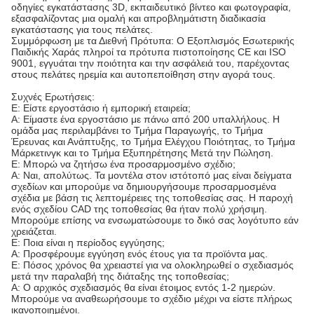
οδηγίες εγκατάστασης 3D, εκπαιδευτικό βίντεο και φωτογραφία,
εξασφαλίζοντας μια ομαλή και απροβλημάτιστη διαδικασία
εγκατάστασης για τους πελάτες.
Συμμόρφωση με τα Διεθνή Πρότυπα: Ο Εξοπλισμός Εσωτερικής
Παιδικής Χαράς πληροί τα πρότυπα πιστοποίησης CE και ISO
9001, εγγυάται την ποιότητα και την ασφάλειά του, παρέχοντας
στους πελάτες ηρεμία και αυτοπεποίθηση στην αγορά τους.
Συχνές Ερωτήσεις:
Ε: Είστε εργοστάσιο ή εμπορική εταιρεία;
Α: Είμαστε ένα εργοστάσιο με πάνω από 200 υπαλλήλους. Η
ομάδα μας περιλαμβάνει το Τμήμα Παραγωγής, το Τμήμα
Έρευνας και Ανάπτυξης, το Τμήμα Ελέγχου Ποιότητας, το Τμήμα
Μάρκετινγκ και το Τμήμα Εξυπηρέτησης Μετά την Πώληση.
Ε: Μπορώ να ζητήσω ένα προσαρμοσμένο σχέδιο;
Α: Ναι, απολύτως. Τα μοντέλα στον ιστότοπό μας είναι δείγματα
σχεδίων και μπορούμε να δημιουργήσουμε προσαρμοσμένα
σχέδια με βάση τις λεπτομέρειες της τοποθεσίας σας. Η παροχή
ενός σχεδίου CAD της τοποθεσίας θα ήταν πολύ χρήσιμη.
Μπορούμε επίσης να ενσωματώσουμε το δικό σας λογότυπο εάν
χρειάζεται.
Ε: Ποια είναι η περίοδος εγγύησης;
Α: Προσφέρουμε εγγύηση ενός έτους για τα προϊόντα μας.
Ε: Πόσος χρόνος θα χρειαστεί για να ολοκληρωθεί ο σχεδιασμός
μετά την παραλαβή της διάταξης της τοποθεσίας;
Α: Ο αρχικός σχεδιασμός θα είναι έτοιμος εντός 1-2 ημερών.
Μπορούμε να αναθεωρήσουμε το σχέδιο μέχρι να είστε πλήρως
ικανοποιημένοι.