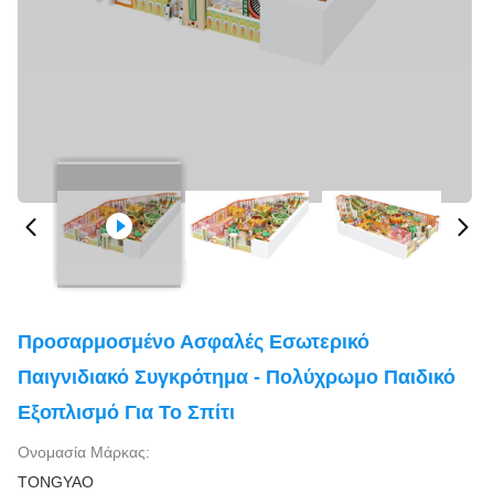
Προσαρμοσμένο Ασφαλές Εσωτερικό
Παιγνιδιακό Συγκρότημα - Πολύχρωμο Παιδικό
Εξοπλισμό Για Το Σπίτι
Ονομασία Μάρκας:
TONGYAO