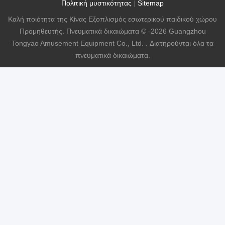
Πολιτική μυστικότητας
|
Sitemap
Καλή ποιότητα της Κίνας Εξοπλισμός εσωτερικού παιδικού χώρου
Προμηθευτής. Πνευματικά δικαιώματα © -2026 Guangzhou
Tongyao Amusement Equipment Co., Ltd. . Διατηρούνται όλα τα
πνευματικά δικαιώματα.