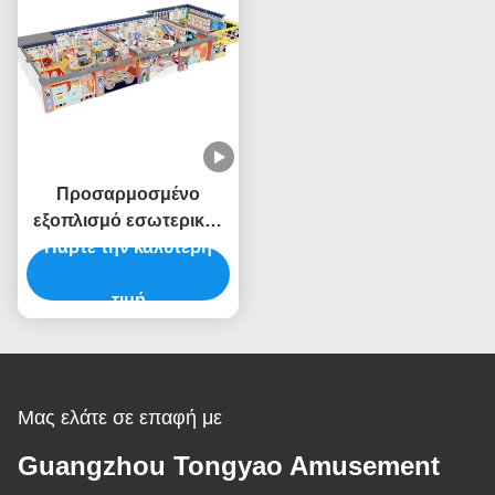
Προσαρμοσμένο
εξοπλισμό εσωτερικού
Πάρτε την καλύτερη
παιδικού χώρου
Εμπορικός εξοπλισμός
εσωτερικού παιδικού
τιμή
χώρου Θέμα Baby King
Μας ελάτε σε επαφή με
Guangzhou Tongyao Amusement