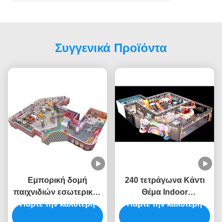
Συγγενικά Προϊόντα
Εμπορική δομή
240 τετράγωνα Κάντι
παιχνιδιών εσωτερικού
Θέμα Indoor
χώρου Παιδικά παιδικά
Πάρτε την καλύτερη
Playground ODM Indoor
Πάρτε την καλύτερη
πάρκα Εσωτερικός
Playground έπιπλα