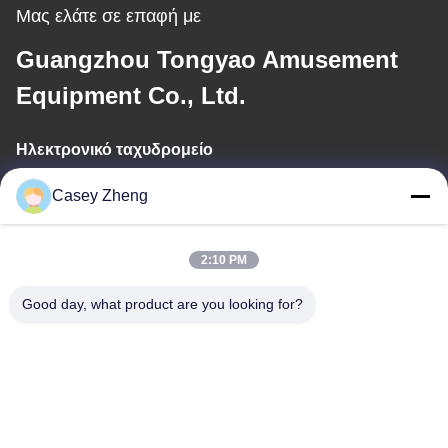
Μας ελάτε σε επαφή με
Guangzhou Tongyao Amusement
Equipment Co., Ltd.
Ηλεκτρονικό ταχυδρομείο
aitong001@attqb.com
Casey Zheng
2:10 PM
Η διεύθυνσή μας
Good day, what product are you looking for?
Διεύθυνση
Αρ. 44-3, Βόρειος Δρόμος QianFeng, Πόλη Shiqi, Περιοχή Panyu,
Πόλη Guangzhou, Επαρχία Guangdong, Κίνα
Τηλ.
86--15820258065