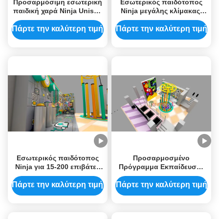
Προσαρμόσιμη εσωτερική
Εσωτερικός παιδότοπος
παιδική χαρά Ninja Unisex
Ninja μεγάλης κλίμακας,
Εμπορικές εσωτερικές
προσαρμόσιμος για 15-
παιδικές χαρές OEM με
200 χρήστες
Πάρτε την καλύτερη τιμή
Πάρτε την καλύτερη τιμή
συσκευή ασφαλείας
Εσωτερικός παιδότοπος
Προσαρμοσμένο
Ninja για 15-200 επιβάτες
Πρόγραμμα Εκπαίδευσης
Εξοπλισμός παιχνιδιού
Ninja Warrior -
εμπορικής χρήσης
Επαγγελματικός
Πάρτε την καλύτερη τιμή
Πάρτε την καλύτερη τιμή
Premium
Εσωτερικός Χώρος
Παιχνιδιού για Κέντρα
Φυσικής Κατάστασης