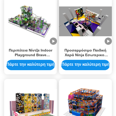
Περιπέτεια Νίντζα Indoor
Προσαρμόσιμο Παιδική
Playground Brave
Χαρά Ninja Εσωτερικού
Challenge Παιδικό
Χώρου για 15-200 Επιβάτες
εξοπλισμό Indoor Unisex
Πάρτε την καλύτερη τιμή
Πάρτε την καλύτερη τιμή