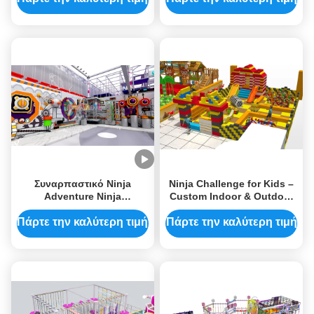
Ασφάλεια
Kids
Συναρπαστικό Ninja
Ninja Challenge for Kids –
Adventure Ninja
Custom Indoor & Outdoor
Εσωτερικός Χώρος
Obstacle Course Tongyao
Παιχνιδιού
Πάρτε την καλύτερη τιμή
Πάρτε την καλύτερη τιμή
Προσαρμοσμένο Σχέδιο