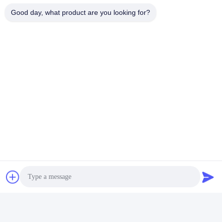
Good day, what product are you looking for?
Μας ελάτε σε επαφή με
Guangzhou Tongyao Amusement
Equipment Co., Ltd.
Ηλεκτρονικό ταχυδρομείο
aitong001@attqb.com
Η διεύθυνσή μας
Διεύθυνση
Αρ. 44-3, Βόρειος Δρόμος QianFeng, Πόλη Shiqi, Περιοχή Panyu,
Πόλη Guangzhou, Επαρχία Guangdong, Κίνα