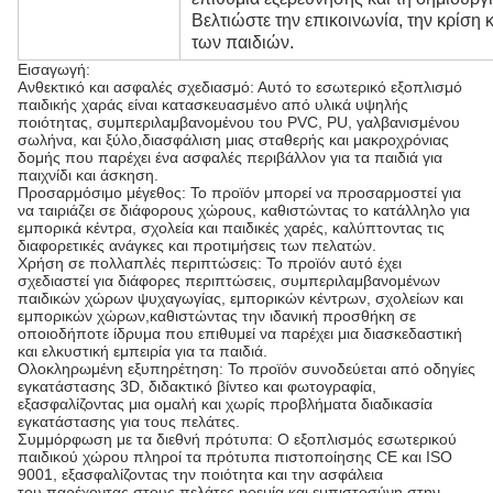
Βελτιώστε την επικοινωνία, την κρίση
των παιδιών.
Εισαγωγή:
Ανθεκτικό και ασφαλές σχεδιασμό: Αυτό το εσωτερικό εξοπλισμό
παιδικής χαράς είναι κατασκευασμένο από υλικά υψηλής
ποιότητας, συμπεριλαμβανομένου του PVC, PU, γαλβανισμένου
σωλήνα, και ξύλο,διασφάλιση μιας σταθερής και μακροχρόνιας
δομής που παρέχει ένα ασφαλές περιβάλλον για τα παιδιά για
παιχνίδι και άσκηση.
Προσαρμόσιμο μέγεθος: Το προϊόν μπορεί να προσαρμοστεί για
να ταιριάζει σε διάφορους χώρους, καθιστώντας το κατάλληλο για
εμπορικά κέντρα, σχολεία και παιδικές χαρές, καλύπτοντας τις
διαφορετικές ανάγκες και προτιμήσεις των πελατών.
Χρήση σε πολλαπλές περιπτώσεις: Το προϊόν αυτό έχει
σχεδιαστεί για διάφορες περιπτώσεις, συμπεριλαμβανομένων
παιδικών χώρων ψυχαγωγίας, εμπορικών κέντρων, σχολείων και
εμπορικών χώρων,καθιστώντας την ιδανική προσθήκη σε
οποιοδήποτε ίδρυμα που επιθυμεί να παρέχει μια διασκεδαστική
και ελκυστική εμπειρία για τα παιδιά.
Ολοκληρωμένη εξυπηρέτηση: Το προϊόν συνοδεύεται από οδηγίες
εγκατάστασης 3D, διδακτικό βίντεο και φωτογραφία,
εξασφαλίζοντας μια ομαλή και χωρίς προβλήματα διαδικασία
εγκατάστασης για τους πελάτες.
Συμμόρφωση με τα διεθνή πρότυπα: Ο εξοπλισμός εσωτερικού
παιδικού χώρου πληροί τα πρότυπα πιστοποίησης CE και ISO
9001, εξασφαλίζοντας την ποιότητα και την ασφάλεια
του,παρέχοντας στους πελάτες ηρεμία και εμπιστοσύνη στην