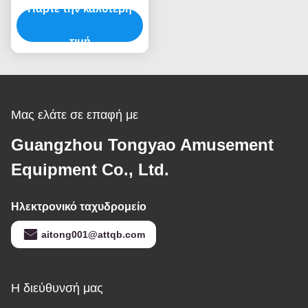
υψόμετρο επέκταση
Πάρτε την καλύτερη
εξοπλισμός λαβύρινθο
δροσερό
τιμή
Μας ελάτε σε επαφή με
Guangzhou Tongyao Amusement
Equipment Co., Ltd.
Ηλεκτρονικό ταχυδρομείο
aitong001@attqb.com
Η διεύθυνσή μας