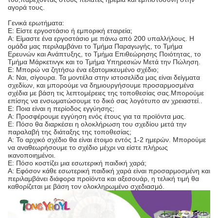
αγορά τους.
Γενικά ερωτήματα:
Ε: Είστε εργοστάσιο ή εμπορική εταιρεία;
Α: Είμαστε ένα εργοστάσιο με πάνω από 200 υπαλλήλους. Η
ομάδα μας περιλαμβάνει το Τμήμα Παραγωγής, το Τμήμα
Ερευνών και Ανάπτυξης, το Τμήμα Επιθεώρησης Ποιότητας, το
Τμήμα Μάρκετινγκ και το Τμήμα Υπηρεσιών Μετά την Πώληση.
Ε: Μπορώ να ζητήσω ένα εξατομικευμένο σχέδιο;
Α: Ναι, σίγουρα. Τα μοντέλα στην ιστοσελίδα μας είναι δείγματα
σχεδίων, και μπορούμε να δημιουργήσουμε προσαρμοσμένα
σχέδια με βάση τις λεπτομέρειες της τοποθεσίας σας.Μπορούμε
επίσης να ενσωματώσουμε το δικό σας λογότυπο αν χρειαστεί..
Ε: Ποια είναι η περίοδος εγγύησης;
Α: Προσφέρουμε εγγύηση ενός έτους για τα προϊόντα μας.
Ε: Πόσο θα διαρκέσει η ολοκλήρωση του σχεδίου μετά την
παραλαβή της διάταξης της τοποθεσίας;
Α: Το αρχικό σχέδιο θα είναι έτοιμο εντός 1-2 ημερών. Μπορούμε
να αναθεωρήσουμε το σχέδιο μέχρι να είστε πλήρως
ικανοποιημένοι.
Ε: Πόσο κοστίζει μια εσωτερική παιδική χαρά;
Α: Εφόσον κάθε εσωτερική παιδική χαρά είναι προσαρμοσμένη και
περιλαμβάνει διάφορα προϊόντα και αξεσουάρ, η τελική τιμή θα
καθορίζεται με βάση τον ολοκληρωμένο σχεδιασμό.