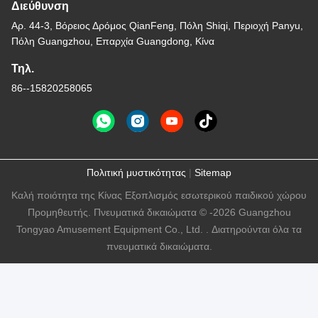
Διεύθυνση
Αρ. 44-3, Βόρειος Δρόμος QianFeng, Πόλη Shiqi, Περιοχή Panyu,
Πόλη Guangzhou, Επαρχία Guangdong, Κίνα
Τηλ.
86--15820258065
Πολιτική μυστικότητας
|
Sitemap
Καλή ποιότητα της Κίνας Εξοπλισμός εσωτερικού παιδικού χώρου
Προμηθευτής. Πνευματικά δικαιώματα © -2026 Guangzhou
Tongyao Amusement Equipment Co., Ltd. . Διατηρούνται όλα τα
πνευματικά δικαιώματα.