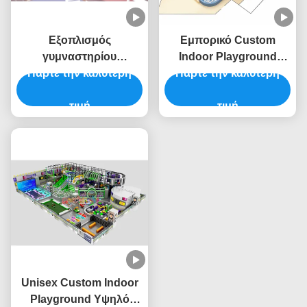
Εξοπλισμός
Εμπορικό Custom
γυμναστηρίου
Indoor Playground
εσωτερικού παιχνιδιού
Πάρτε την καλύτερη
Πάρτε την καλύτερη
Ζωηρά χρώματα
Ninja Προσαρμοσμένο
Παιδικά διασκέδαση
Soft Play Εξοπλισμός
τιμή
θεματικό πάρκο
τιμή
εσωτερικού παιχνιδιού
Ασφάλεια
Unisex Custom Indoor
Playground Υψηλό