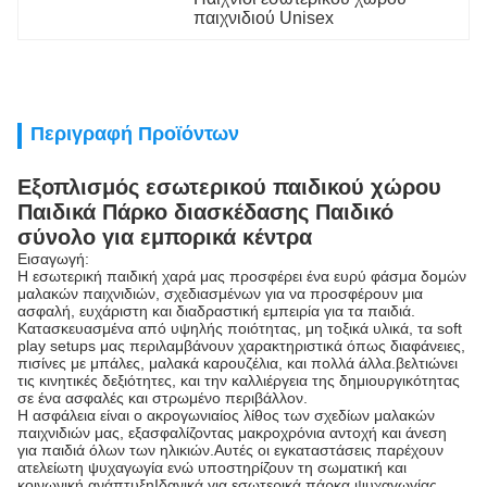
παιχνιδιού Unisex
Περιγραφή Προϊόντων
Εξοπλισμός εσωτερικού παιδικού χώρου
Παιδικά Πάρκο διασκέδασης Παιδικό
σύνολο για εμπορικά κέντρα
Εισαγωγή:
Η εσωτερική παιδική χαρά μας προσφέρει ένα ευρύ φάσμα δομών
μαλακών παιχνιδιών, σχεδιασμένων για να προσφέρουν μια
ασφαλή, ευχάριστη και διαδραστική εμπειρία για τα παιδιά.
Κατασκευασμένα από υψηλής ποιότητας, μη τοξικά υλικά, τα soft
play setups μας περιλαμβάνουν χαρακτηριστικά όπως διαφάνειες,
πισίνες με μπάλες, μαλακά καρουζέλια, και πολλά άλλα.βελτιώνει
τις κινητικές δεξιότητες, και την καλλιέργεια της δημιουργικότητας
σε ένα ασφαλές και στρωμένο περιβάλλον.
Η ασφάλεια είναι ο ακρογωνιαίος λίθος των σχεδίων μαλακών
παιχνιδιών μας, εξασφαλίζοντας μακροχρόνια αντοχή και άνεση
για παιδιά όλων των ηλικιών.Αυτές οι εγκαταστάσεις παρέχουν
ατελείωτη ψυχαγωγία ενώ υποστηρίζουν τη σωματική και
κοινωνική ανάπτυξηΙδανικά για εσωτερικά πάρκα ψυχαγωγίας,