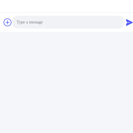
Photo
Video Call
Audio Call