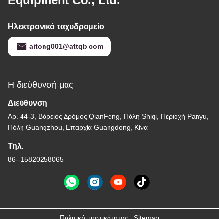
Equipment Co., Ltd.
Ηλεκτρονικό ταχυδρομείο
aitong001@attqb.com
Η διεύθυνσή μας
Διεύθυνση
Αρ. 44-3, Βόρειος Δρόμος QianFeng, Πόλη Shiqi, Περιοχή Panyu,
Πόλη Guangzhou, Επαρχία Guangdong, Κίνα
Τηλ.
86--15820258065
Πολιτική μυστικότητας
|
Sitemap