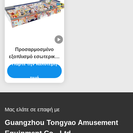
Προσαρμοσμένο
εξοπλισμό εσωτερικού
Πάρτε την καλύτερη
παιδικού χώρου
Εμπορικός εξοπλισμός
εσωτερικού παιδικού
τιμή
χώρου Θέμα Baby King
Μας ελάτε σε επαφή με
Guangzhou Tongyao Amusement