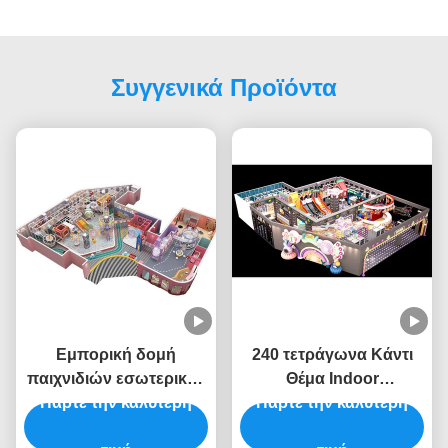
Συγγενικά Προϊόντα
Εμπορική δομή
240 τετράγωνα Κάντι
παιχνιδιών εσωτερικού
Θέμα Indoor
χώρου Παιδικά παιδικά
Πάρτε την καλύτερη
Playground ODM Indoor
Πάρτε την καλύτερη
πάρκα Εσωτερικός
Playground έπιπλα