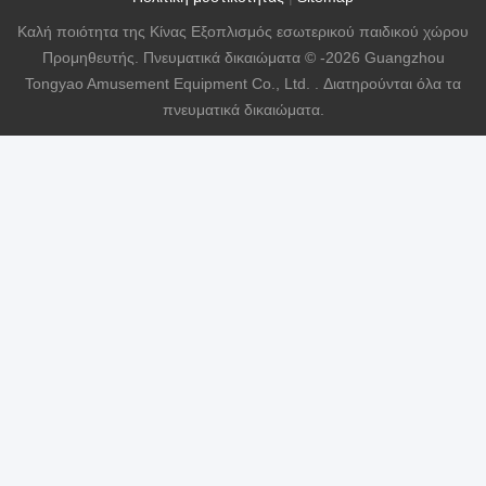
Καλή ποιότητα της Κίνας Εξοπλισμός εσωτερικού παιδικού χώρου
Προμηθευτής. Πνευματικά δικαιώματα © -2026 Guangzhou
Tongyao Amusement Equipment Co., Ltd. . Διατηρούνται όλα τα
πνευματικά δικαιώματα.