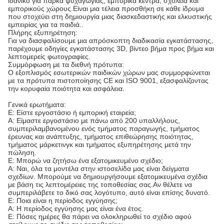
ιδανικό για πάρκα ψυχαγωγίας, εμπορικά κέντρα, σχολεία και
εμπορικούς χώρους.Είναι μια τέλεια προσθήκη σε κάθε ίδρυμα
που στοχεύει στη δημιουργία μιας διασκεδαστικής και ελκυστικής
εμπειρίας για τα παιδιά..
Πλήρης εξυπηρέτηση:
Για να διασφαλίσουμε μια απρόσκοπτη διαδικασία εγκατάστασης,
παρέχουμε οδηγίες εγκατάστασης 3D, βίντεο βήμα προς βήμα και
λεπτομερείς φωτογραφίες.
Συμμόρφωση με τα διεθνή πρότυπα:
Ο εξοπλισμός εσωτερικών παιδικών χώρων μας συμμορφώνεται
με τα πρότυπα πιστοποίησης CE και ISO 9001, εξασφαλίζοντας
την κορυφαία ποιότητα και ασφάλεια.
Γενικά ερωτήματα:
Ε: Είστε εργοστάσιο ή εμπορική εταιρεία;
Α: Είμαστε εργοστάσιο με πάνω από 200 υπαλλήλους,
συμπεριλαμβανομένου ενός τμήματος παραγωγής, τμήματος
έρευνας και ανάπτυξης, τμήματος επιθεώρησης ποιότητας,
τμήματος μάρκετινγκ και τμήματος εξυπηρέτησης μετά την
πώληση.
Ε: Μπορώ να ζητήσω ένα εξατομικευμένο σχέδιο;
Α: Ναι, όλα τα μοντέλα στην ιστοσελίδα μας είναι δείγματα
σχεδίων. Μπορούμε να δημιουργήσουμε εξατομικευμένα σχέδια
με βάση τις λεπτομέρειες της τοποθεσίας σας.Αν θέλετε να
συμπεριλάβετε το δικό σας λογότυπο, αυτό είναι επίσης δυνατό.
Ε: Ποια είναι η περίοδος εγγύησης;
Α: Η περίοδος εγγύησης μας είναι ένα έτος.
Ε: Πόσες ημέρες θα πάρει να ολοκληρωθεί το σχέδιο αφού