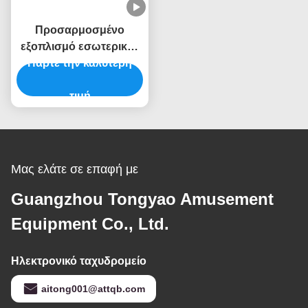
Προσαρμοσμένο
εξοπλισμό εσωτερικού
Πάρτε την καλύτερη
παιδικού χώρου
Εμπορικός εξοπλισμός
εσωτερικού παιδικού
τιμή
χώρου Θέμα Baby King
Μας ελάτε σε επαφή με
Guangzhou Tongyao Amusement
Equipment Co., Ltd.
Ηλεκτρονικό ταχυδρομείο
aitong001@attqb.com