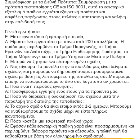
Συμμόρφωση με τα Διεθνή Πρότυπα: Συμμόρφωση με τα
πρότυπα πιστοποίησης CE και ISO 9001, αυτό το εσωτερικό
εξοπλισμό παιδιού εγγυάται εξαιρετική ποιότητα και
ασφάλεια,παρέχοντας στους πελάτες εμπιστοσύνη και γαλήνη
στην επένδυσή τους.
Γενικά ερωτήματα:
Ε: Είστε εργοστάσιο ή εμπορική εταιρεία;
Α: Είμαστε ένα εργοστάσιο με πάνω από 200 υπαλλήλους. Η
ομάδα μας περιλαμβάνει το Τμήμα Παραγωγής, το Τμήμα
Ερευνών και Ανάπτυξης, το Τμήμα Επιθεώρησης Ποιότητας, το
Τμήμα Μάρκετινγκ και το Τμήμα Υπηρεσιών Μετά την Πώληση.
Ε: Μπορώ να ζητήσω ένα εξατομικευμένο σχέδιο;
Α: Ναι, σίγουρα. Τα μοντέλα στην ιστοσελίδα μας είναι δείγματα
σχεδίων, και μπορούμε να δημιουργήσουμε προσαρμοσμένα
σχέδια με βάση τις λεπτομέρειες της τοποθεσίας σας.Μπορούμε
επίσης να ενσωματώσουμε το δικό σας λογότυπο αν χρειαστεί..
Ε: Ποια είναι η περίοδος εγγύησης;
Α: Προσφέρουμε εγγύηση ενός έτους για τα προϊόντα μας.
Ε: Πόσο θα διαρκέσει η ολοκλήρωση του σχεδίου μετά την
παραλαβή της διάταξης της τοποθεσίας;
Α: Το αρχικό σχέδιο θα είναι έτοιμο εντός 1-2 ημερών. Μπορούμε
να αναθεωρήσουμε το σχέδιο μέχρι να είστε πλήρως
ικανοποιημένοι.
Ε: Πόσο κοστίζει μια εσωτερική παιδική χαρά;
Α: Εφόσον κάθε εσωτερική παιδική χαρά είναι προσαρμοσμένη και
περιλαμβάνει διάφορα προϊόντα και αξεσουάρ, η τελική τιμή θα
καθορίζεται με βάση τον ολοκληρωμένο σχεδιασμό.