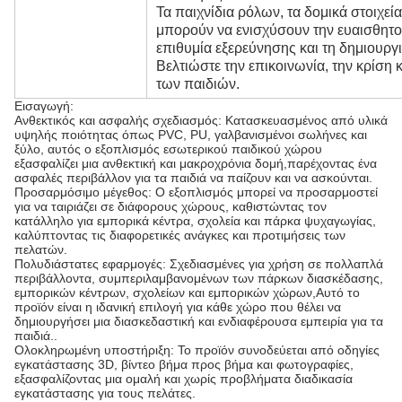
Τα παιχνίδια ρόλων, τα δομικά στοιχεί
μπορούν να ενισχύσουν την ευαισθητοπ
επιθυμία εξερεύνησης και τη δημιουργι
Βελτιώστε την επικοινωνία, την κρίση
των παιδιών.
Εισαγωγή:
Ανθεκτικός και ασφαλής σχεδιασμός: Κατασκευασμένος από υλικά
υψηλής ποιότητας όπως PVC, PU, γαλβανισμένοι σωλήνες και
ξύλο, αυτός ο εξοπλισμός εσωτερικού παιδικού χώρου
εξασφαλίζει μια ανθεκτική και μακροχρόνια δομή,παρέχοντας ένα
ασφαλές περιβάλλον για τα παιδιά να παίζουν και να ασκούνται.
Προσαρμόσιμο μέγεθος: Ο εξοπλισμός μπορεί να προσαρμοστεί
για να ταιριάζει σε διάφορους χώρους, καθιστώντας τον
κατάλληλο για εμπορικά κέντρα, σχολεία και πάρκα ψυχαγωγίας,
καλύπτοντας τις διαφορετικές ανάγκες και προτιμήσεις των
πελατών.
Πολυδιάστατες εφαρμογές: Σχεδιασμένες για χρήση σε πολλαπλά
περιβάλλοντα, συμπεριλαμβανομένων των πάρκων διασκέδασης,
εμπορικών κέντρων, σχολείων και εμπορικών χώρων,Αυτό το
προϊόν είναι η ιδανική επιλογή για κάθε χώρο που θέλει να
δημιουργήσει μια διασκεδαστική και ενδιαφέρουσα εμπειρία για τα
παιδιά..
Ολοκληρωμένη υποστήριξη: Το προϊόν συνοδεύεται από οδηγίες
εγκατάστασης 3D, βίντεο βήμα προς βήμα και φωτογραφίες,
εξασφαλίζοντας μια ομαλή και χωρίς προβλήματα διαδικασία
εγκατάστασης για τους πελάτες.