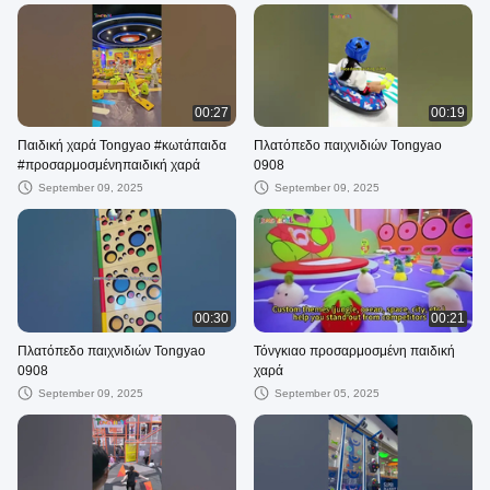
#indoorplayground
00:27
00:19
Παιδική χαρά Tongyao #κωτάπαιδα
Πλατόπεδο παιχνιδιών Tongyao
#προσαρμοσμένηπαιδική χαρά
0908
September 09, 2025
September 09, 2025
00:30
00:21
Πλατόπεδο παιχνιδιών Tongyao
Τόνγκιαο προσαρμοσμένη παιδική
0908
χαρά
September 09, 2025
September 05, 2025