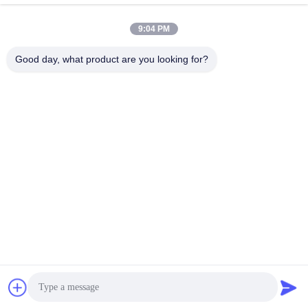
Ninja Adventure Brave Challenge
Υψηλής ποιότητας υπερ-προκλητική
Exercise Self Indoor Παιδική χαρά
περιπέτεια αναρρίχηση εσωτερική
παιδική χαρά Κίνα κατασκευαστές
9:04 PM
March 12, 2025
March 12, 2025
Good day, what product are you looking for?
01:11
01:11
Βίντεο για την παρουσίαση της
εισαγωγή της εταιρείας
εταιρείας
March 09, 2025
March 11, 2025
01:11
00:58
εισαγωγή της εταιρείας
έκθεση
March 09, 2025
March 08, 2025