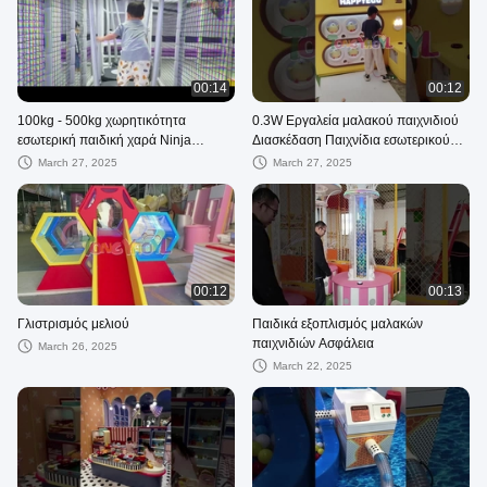
00:14
00:12
100kg - 500kg χωρητικότητα
0.3W Εργαλεία μαλακού παιχνιδιού
εσωτερική παιδική χαρά Ninja
Διασκέδαση Παιχνίδια εσωτερικού
Ασφάλεια παιδική χαρά εσωτερικό
χώρου προσομοίωσης αγροτικών
March 27, 2025
March 27, 2025
εξοπλισμό για εκπαίδευση
κότες που γεννούν
00:12
00:13
Γλιστρισμός μελιού
Παιδικά εξοπλισμός μαλακών
παιχνιδιών Ασφάλεια
March 26, 2025
March 22, 2025