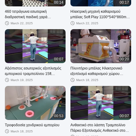
00:14
00:17
460 τετράγωνα εσωτερική
Ηλεκτρική μηχανή καθαρισμού
διαδραστική παιδική χαρά
μπάλας Soft Play 1100*540*860mm
πολύχρωμα λαβύρινθο παιδική χαρά
Πλυντήριο μπάλας πισίνας
March 22, 2025
March 22, 2025
Πολυλειτουργικό
00:07
00:20
Αξιόπιστος εσωτερικός εξοπλισμός
Πλυντήριο μπάλας Ηλεκτρονικό
εμπορικού τραμπολίνου 15ft
εξοπλισμό καθαρισμού χώρου
εσωτερικός χώρος παιχνιδιού με
παιχνιδιού για μπάλες του ωκεανού
March 19, 2025
March 18, 2025
τραμπολίνο
00:53
00:07
Τροφοδοσία χονδρικού εμπορίου
Ανθεκτικό στο λάσπη Τραμπολίνο
Πάρκο Εξοπλισμός Ανθεκτικό στο
March 18, 2025