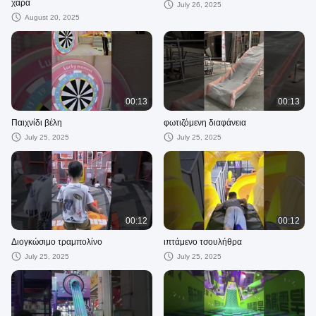
χαρά
July 26, 2025
August 20, 2025
00:13
00:13
Παιχνίδι βέλη
φωτιζόμενη διαφάνεια
July 25, 2025
July 25, 2025
00:12
00:12
Διογκώσιμο τραμπολίνο
ιπτάμενο τσουλήθρα
July 25, 2025
July 25, 2025