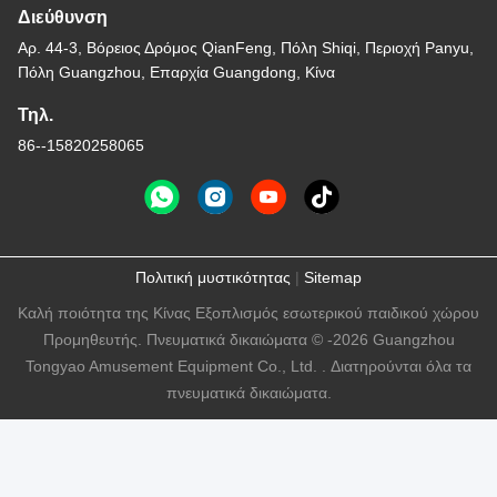
Διεύθυνση
Αρ. 44-3, Βόρειος Δρόμος QianFeng, Πόλη Shiqi, Περιοχή Panyu,
Πόλη Guangzhou, Επαρχία Guangdong, Κίνα
Τηλ.
86--15820258065
Πολιτική μυστικότητας
|
Sitemap
Καλή ποιότητα της Κίνας Εξοπλισμός εσωτερικού παιδικού χώρου
Προμηθευτής. Πνευματικά δικαιώματα © -2026 Guangzhou
Tongyao Amusement Equipment Co., Ltd. . Διατηρούνται όλα τα
πνευματικά δικαιώματα.