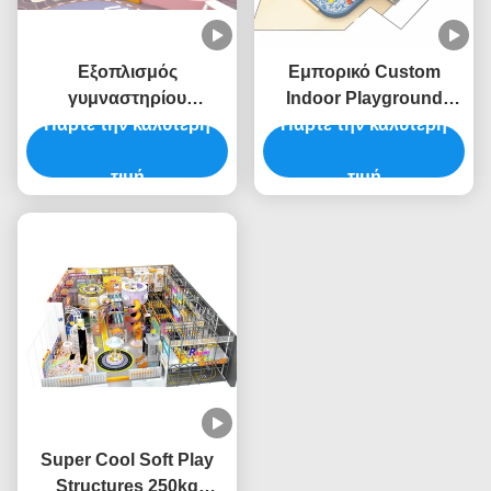
Εξοπλισμός
Εμπορικό Custom
γυμναστηρίου
Indoor Playground
εσωτερικού παιχνιδιού
Πάρτε την καλύτερη
Πάρτε την καλύτερη
Ζωηρά χρώματα
Ninja Προσαρμοσμένο
Παιδικά διασκέδαση
Soft Play Εξοπλισμός
τιμή
θεματικό πάρκο
τιμή
εσωτερικού παιχνιδιού
Ασφάλεια
Super Cool Soft Play
Structures 250kg