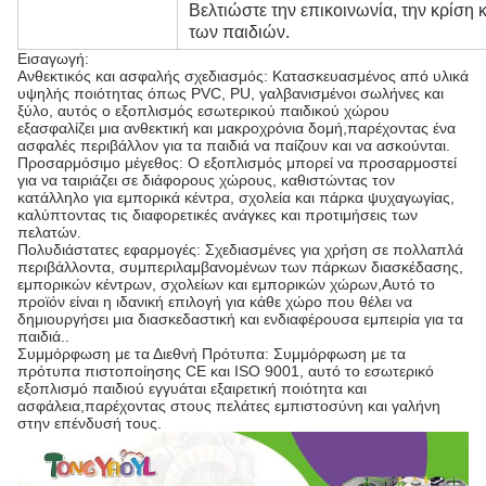
Βελτιώστε την επικοινωνία, την κρίση
των παιδιών.
Εισαγωγή:
Ανθεκτικός και ασφαλής σχεδιασμός: Κατασκευασμένος από υλικά
υψηλής ποιότητας όπως PVC, PU, γαλβανισμένοι σωλήνες και
ξύλο, αυτός ο εξοπλισμός εσωτερικού παιδικού χώρου
εξασφαλίζει μια ανθεκτική και μακροχρόνια δομή,παρέχοντας ένα
ασφαλές περιβάλλον για τα παιδιά να παίζουν και να ασκούνται.
Προσαρμόσιμο μέγεθος: Ο εξοπλισμός μπορεί να προσαρμοστεί
για να ταιριάζει σε διάφορους χώρους, καθιστώντας τον
κατάλληλο για εμπορικά κέντρα, σχολεία και πάρκα ψυχαγωγίας,
καλύπτοντας τις διαφορετικές ανάγκες και προτιμήσεις των
πελατών.
Πολυδιάστατες εφαρμογές: Σχεδιασμένες για χρήση σε πολλαπλά
περιβάλλοντα, συμπεριλαμβανομένων των πάρκων διασκέδασης,
εμπορικών κέντρων, σχολείων και εμπορικών χώρων,Αυτό το
προϊόν είναι η ιδανική επιλογή για κάθε χώρο που θέλει να
δημιουργήσει μια διασκεδαστική και ενδιαφέρουσα εμπειρία για τα
παιδιά..
Συμμόρφωση με τα Διεθνή Πρότυπα: Συμμόρφωση με τα
πρότυπα πιστοποίησης CE και ISO 9001, αυτό το εσωτερικό
εξοπλισμό παιδιού εγγυάται εξαιρετική ποιότητα και
ασφάλεια,παρέχοντας στους πελάτες εμπιστοσύνη και γαλήνη
στην επένδυσή τους.