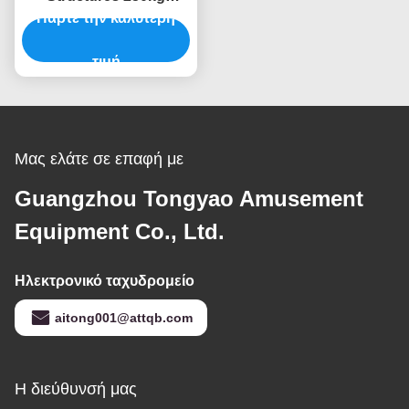
χωρητικότητα Παιδικό
Πάρτε την καλύτερη
Κέντρο Soft Play
Μεγάλη επέκταση
τιμή
Μας ελάτε σε επαφή με
Guangzhou Tongyao Amusement
Equipment Co., Ltd.
Ηλεκτρονικό ταχυδρομείο
aitong001@attqb.com
Η διεύθυνσή μας