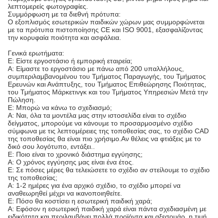
λεπτομερείς φωτογραφίες.
Συμμόρφωση με τα διεθνή πρότυπα:
Ο εξοπλισμός εσωτερικών παιδικών χώρων μας συμμορφώνεται
με τα πρότυπα πιστοποίησης CE και ISO 9001, εξασφαλίζοντας
την κορυφαία ποιότητα και ασφάλεια.
Γενικά ερωτήματα:
Ε: Είστε εργοστάσιο ή εμπορική εταιρεία;
Α: Είμαστε το εργοστάσιο με πάνω από 200 υπαλλήλους,
συμπεριλαμβανομένου του Τμήματος Παραγωγής, του Τμήματος
Ερευνών και Ανάπτυξης, του Τμήματος Επιθεώρησης Ποιότητας,
του Τμήματος Μάρκετινγκ και του Τμήματος Υπηρεσιών Μετά την
Πώληση.
Ε: Μπορώ να κάνω το σχεδιασμό;
Α: Ναι, όλα τα μοντέλα μας στην ιστοσελίδα είναι το σχέδιο
δείγματος, μπορούμε να κάνουμε το προσαρμοσμένο σχέδιο
σύμφωνα με τις λεπτομέρειες της τοποθεσίας σας, το σχέδιο CAD
της τοποθεσίας θα είναι πιο χρήσιμο.Αν θέλεις να φτιάξεις με το
δικό σου λογότυπο, εντάξει..
Ε: Ποιο είναι το χρονικό διάστημα εγγύησης;
Α: Ο χρόνος εγγύησης μας είναι ένα έτος.
Ε: Σε πόσες μέρες θα τελειώσετε το σχέδιο αν στείλουμε το σχέδιο
της τοποθεσίας;
Α: 1-2 ημέρες για ένα αρχικό σχέδιο, το σχέδιο μπορεί να
αναθεωρηθεί μέχρι να ικανοποιηθείτε.
Ε: Πόσο θα κοστίσει η εσωτερική παιδική χαρά;
Α: Εφόσον η εσωτερική παιδική χαρά είναι πάντα σχεδιασμένη με
ειδικότητα και περιλαμβάνει πολλά προϊόντα και αξεσουάρ, η τιμή