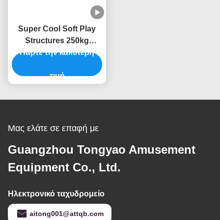
Super Cool Soft Play
Structures 250kg
χωρητικότητα Παιδικό
Πάρτε την καλύτερη
Κέντρο Soft Play
Μεγάλη επέκταση
τιμή
Μας ελάτε σε επαφή με
Guangzhou Tongyao Amusement
Equipment Co., Ltd.
Ηλεκτρονικό ταχυδρομείο
aitong001@attqb.com