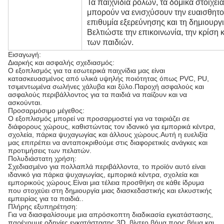
Τα παιχνίδια ρόλων, τα δομικά στοιχεί
μπορούν να ενισχύσουν την ευαισθητοπ
επιθυμία εξερεύνησης και τη δημιουργι
Βελτιώστε την επικοινωνία, την κρίση
των παιδιών.
Εισαγωγή:
Διαρκής και ασφαλής σχεδιασμός:
Ο εξοπλισμός για τα εσωτερικά παιχνίδια μας είναι
κατασκευασμένος από υλικά υψηλής ποιότητας όπως PVC, PU,
τσιμεντωμένα σωλήνες χάλυβα και ξύλο.Παροχή ασφαλούς και
ασφαλούς περιβάλλοντος για τα παιδιά να παίζουν και να
ασκούνται.
Προσαρμόσιμο μέγεθος:
Ο εξοπλισμός μπορεί να προσαρμοστεί για να ταιριάζει σε
διάφορους χώρους, καθιστώντας τον ιδανικό για εμπορικά κέντρα,
σχολεία, πάρκα ψυχαγωγίας και άλλους χώρους.Αυτή η ευελιξία
μας επιτρέπει να ανταποκριθούμε στις διαφορετικές ανάγκες και
προτιμήσεις των πελατών.
Πολυδιάστατη χρήση:
Σχεδιασμένο για πολλαπλά περιβάλλοντα, το προϊόν αυτό είναι
ιδανικό για πάρκα ψυχαγωγίας, εμπορικά κέντρα, σχολεία και
εμπορικούς χώρους.Είναι μια τέλεια προσθήκη σε κάθε ίδρυμα
που στοχεύει στη δημιουργία μιας διασκεδαστικής και ελκυστικής
εμπειρίας για τα παιδιά..
Πλήρης εξυπηρέτηση:
Για να διασφαλίσουμε μια απρόσκοπτη διαδικασία εγκατάστασης,
παρέχουμε οδηγίες εγκατάστασης 3D, βίντεο βήμα προς βήμα και