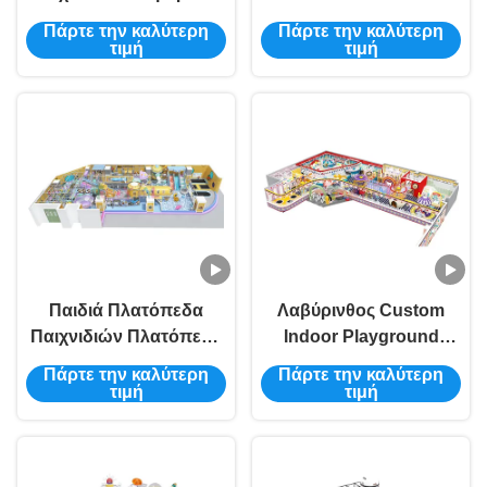
Πολλαπλών Επιπέδων
Playground Παιδιά
Πάρτε την καλύτερη
Πάρτε την καλύτερη
Παιχνιδιακό Κέντρο
Μεγάλη Indoor
τιμή
τιμή
Εξοπλισμός Θέμα
Playground Ασφάλεια
Βασιλιά Μωρού
Παιδιά Πλατόπεδα
Λαβύρινθος Custom
Παιχνιδιών Πλατόπεδα
Indoor Playground
Πλατόπεδα Πλατόπεδα
Πολυλειτουργικό
Πάρτε την καλύτερη
Πάρτε την καλύτερη
Πλατόπεδα Πλατόπεδα
Παιδικά Indoor
τιμή
τιμή
Πλατόπεδα Πλατόπεδα
Playgrounds Υψηλή
Πλατόπεδα Πλατόπεδα
επέκταση