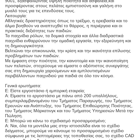
9001, εξασφαλίζοντας υψηλή ποιότητα και ασφάλεια,και
προσφέροντας στους πελάτες εμπιστοσύνη και γαλήνη στο
μυαλό τους για τις επενδύσεις τους.
Λειτουργία:
Αθλητικές δραστηριότητες όπως το τρέξιμο, η ορειβασία και το
άλμα βοηθούν να αναπτυχθεί το θάρρος, η περιέργεια και οι
πρακτικές δεξιότητες των παιδιών.
Τα παιχνίδια ρόλων, τα δομικά στοιχεία και άλλα διαδραστικά
παιχνίδια ενθαρρύνουν την ομαδική εργασία, την εξερεύνηση και
τη δημιουργικότητα.
Βελτιώνει την επικοινωνία, την κρίση και την ικανότητα επίλυσης
προβλημάτων των παιδιών.
Με έμφαση στην ποιότητα, την καινοτομία και την ικανοποίηση
των πελατών, στοχεύουμε να είμαστε ο αξιόπιστος συνεργάτης
σας στη δημιουργία χαρούμενων και εμπλουτισμένων
περιβάλλοντων παιχνιδιού για παιδιά σε όλο τον κόσμο.
Γενικά ερωτήματα:
Ε: Είστε εργοστάσιο ή εμπορική εταιρεία;
Α: Είμαστε το εργοστάσιο με πάνω από 200 υπαλλήλους,
συμπεριλαμβανομένου του Τμήματος Παραγωγής, του Τμήματος
Ερευνών και Ανάπτυξης, του Τμήματος Επιθεώρησης Ποιότητας,
του Τμήματος Μάρκετινγκ και του Τμήματος Υπηρεσιών Μετά την
Πώληση.
Ε: Μπορώ να κάνω το σχεδιασμό προσαρμοσμένο;
Α: Ναι, όλα τα μοντέλα μας στην ιστοσελίδα είναι το σχέδιο
δείγματος, μπορούμε να κάνουμε το προσαρμοσμένο σχέδιο
σύμφωνα με τις λεπτομέρειες της τοποθεσίας σας, το σχέδιο CAD