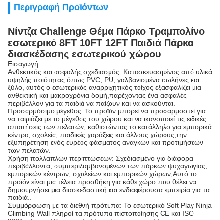
Περιγραφή Προϊόντων
Νίντζα Challenge Θέμα Πάρκο Τραμπολίνο
εσωτερικό 8FT 10FT 12FT Παιδιά Πάρκα
διασκέδασης εσωτερικού χώρου
Εισαγωγή:
Ανθεκτικός και ασφαλής σχεδιασμός: Κατασκευασμένος από υλικά
υψηλής ποιότητας όπως PVC, PU, γαλβανισμένα σωλήνες και
ξύλο, αυτός ο εσωτερικός αναρριχητικός τοίχος εξασφαλίζει μια
ανθεκτική και μακροχρόνια δομή,παρέχοντας ένα ασφαλές
περιβάλλον για τα παιδιά να παίζουν και να ασκούνται.
Προσαρμόσιμο μέγεθος: Το προϊόν μπορεί να προσαρμοστεί για
να ταιριάζει με το μέγεθος του χώρου και να ικανοποιεί τις ειδικές
απαιτήσεις των πελατών, καθιστώντας το κατάλληλο για εμπορικά
κέντρα, σχολεία, παιδικές χαράξεις και άλλους χώρους,την
εξυπηρέτηση ενός ευρέος φάσματος αναγκών και προτιμήσεων
των πελατών.
Χρήση πολλαπλών περιπτώσεων: Σχεδιασμένο για διάφορα
περιβάλλοντα, συμπεριλαμβανομένων των πάρκων ψυχαγωγίας,
εμπορικών κέντρων, σχολείων και εμπορικών χώρων,Αυτό το
προϊόν είναι μια τέλεια προσθήκη για κάθε χώρο που θέλει να
δημιουργήσει μια διασκεδαστική και ενδιαφέρουσα εμπειρία για τα
παιδιά..
Συμμόρφωση με τα διεθνή πρότυπα: Το εσωτερικό Soft Play Ninja
Climbing Wall πληροί τα πρότυπα πιστοποίησης CE και ISO