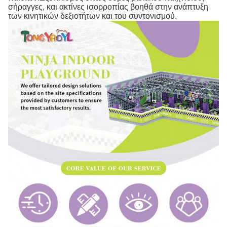
σήραγγες, και ακτίνες ισορροπίας βοηθά στην ανάπτυξη
των κινητικών δεξιοτήτων και του συντονισμού.