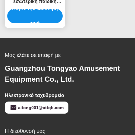
εσωτερική παιδική
Πάρτε την καλύτερη
χαρά Ninja Unisex
Εμπορικές εσωτερικές
παιδικές χαρές OEM με
τιμή
συσκευή ασφαλείας
Μας ελάτε σε επαφή με
Guangzhou Tongyao Amusement
Equipment Co., Ltd.
Ηλεκτρονικό ταχυδρομείο
aitong001@attqb.com
Η διεύθυνσή μας