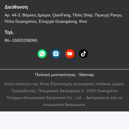
Διεύθυνση
Αρ. 44-3, Βόρειος Δρόμος QianFeng, Πόλη Shiqi, Περιοχή Panyu,
Πόλη Guangzhou, Επαρχία Guangdong, Κίνα
Τηλ.
86--15820258065
Πολιτική μυστικότητας
|
Sitemap
Καλή ποιότητα της Κίνας Εξοπλισμός εσωτερικού παιδικού χώρου
Προμηθευτής. Πνευματικά δικαιώματα © -2026 Guangzhou
Tongyao Amusement Equipment Co., Ltd. . Διατηρούνται όλα τα
πνευματικά δικαιώματα.